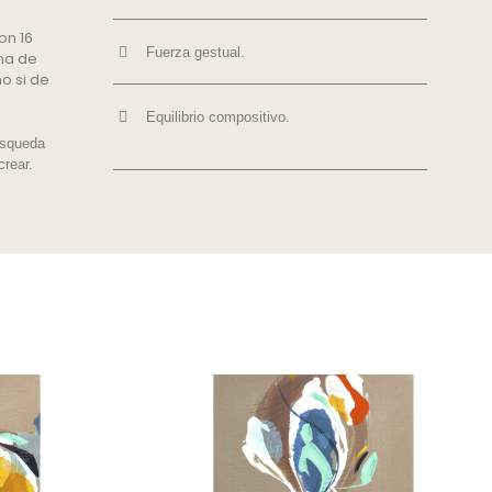
on 16
Fuerza gestual.
ma de
o si de
Equilibrio compositivo.
úsqueda
crear.