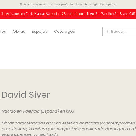
Venta exclusiva al sector profesional de obra original y espejos.
Visítanos en Feria Hábitat Valencia · 28 sep – 1 oct · Nivel 3 · Pabellón 2 · Stand C61
ios
Obras
Espejos
Catálogos
David Siver
Nacido en Valencia (España) en 1983
Obras caracterizadas por una estética abstracta y contemporánea
el gesto libre, la textura y la composición equilibrada dan lugar a un
visual expresivo y sofisticado.