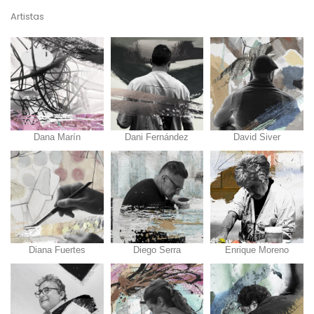
Artistas
Dana Marín
Dani Fernández
David Siver
Diana Fuertes
Diego Serra
Enrique Moreno