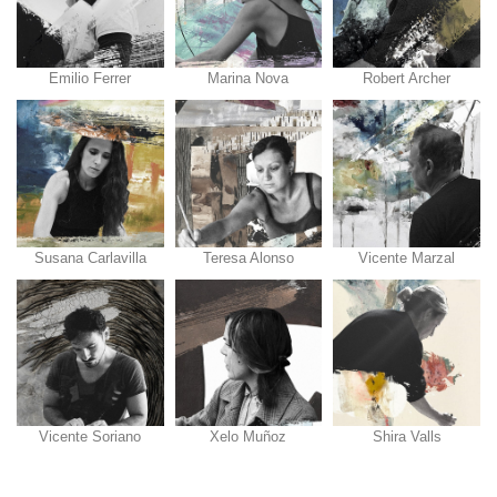
Emilio Ferrer
Marina Nova
Robert Archer
Susana Carlavilla
Teresa Alonso
Vicente Marzal
Vicente Soriano
Xelo Muñoz
Shira Valls