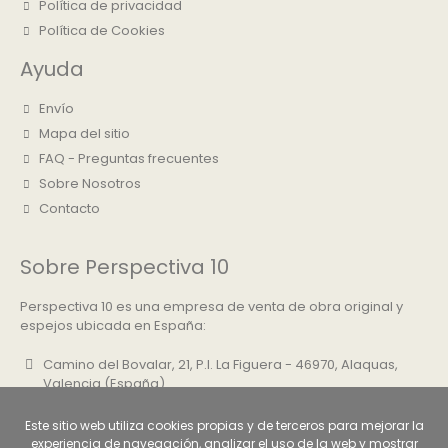
Política de privacidad
Política de Cookies
Ayuda
Envío
Mapa del sitio
FAQ - Preguntas frecuentes
Sobre Nosotros
Contacto
Sobre Perspectiva 10
Perspectiva 10 es una empresa de venta de obra original y
espejos ubicada en España:
Camino del Bovalar, 21, P.I. La Figuera - 46970, Alaquas,
Valencia (España)
+34 961 500 830
Este sitio web utiliza cookies propias y de terceros para mejorar la
info@perspectiva10.com
experiencia de navegación, analizar el uso de la web y mostrar