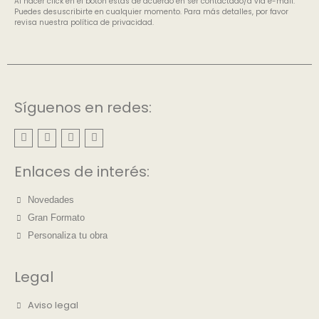
Al hacer click en el botón estás de acuerdo en ser contactado/a vía e-mail.
Puedes desuscribirte en cualquier momento. Para más detalles, por favor
revisa nuestra política de privacidad.
Síguenos en redes:
Enlaces de interés:
Novedades
Gran Formato
Personaliza tu obra
Legal
Aviso legal