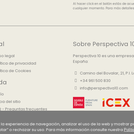
Al hacer click en el botón estás de ac
cualquier momento. Para más detalles, 
al
Sobre Perspectiva 1
so legal
Perspectiva 10 es una empresa
España:
ítica de privacidad
ítica de Cookies
Camino del Bovalar, 21, P.I.
+34 961 500 830
da
info@perspectiva10.com
ío
a del sitio
 - Preguntas frecuentes
re Nosotros
ar la experiencia de navegación, analizar el uso de la web y mostra
ntacto
tar” o rechazar su uso. Para más información consulte nuestra
Polít