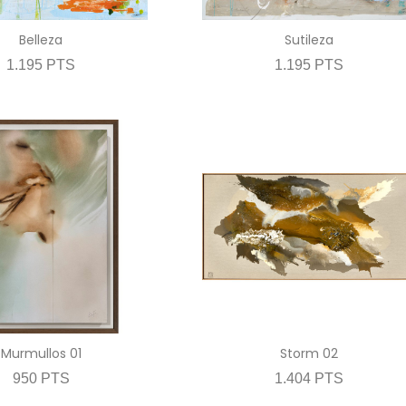
Belleza
Sutileza
1.195 PTS
1.195 PTS
Murmullos 01
Storm 02
950 PTS
1.404 PTS