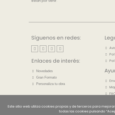
están por venir.
Síguenos en redes:
Leg
Avi
Pol
Enlaces de interés:
Pol
Ayu
Novedades
Gran Formato
Env
Personaliza tu obra
Map
FAQ
Sob
Este sitio web utiliza cookies propias y de terceros para mejor
Co
todas las cookies pulsando “Acep