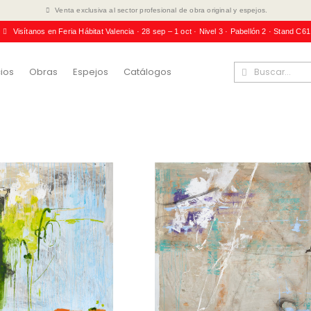
Venta exclusiva al sector profesional de obra original y espejos.
Visítanos en Feria Hábitat Valencia · 28 sep – 1 oct · Nivel 3 · Pabellón 2 · Stand C61
ios
Obras
Espejos
Catálogos