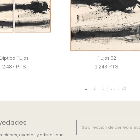
Díptico Flujos
Flujos 02
2.487 PTS
1.243 PTS
1
2
3
…
28
ovedades
cciones, eventos y artistas que