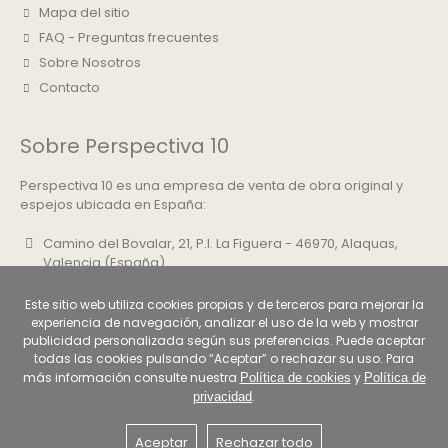
Mapa del sitio
FAQ - Preguntas frecuentes
Sobre Nosotros
Contacto
Sobre Perspectiva 10
Perspectiva 10 es una empresa de venta de obra original y
espejos ubicada en España:
Camino del Bovalar, 21, P.I. La Figuera - 46970, Alaquas,
Valencia (España)
+34 961 500 830
Este sitio web utiliza cookies propias y de terceros para mejorar la
info@perspectiva10.com
experiencia de navegación, analizar el uso de la web y mostrar
publicidad personalizada según sus preferencias. Puede aceptar
todas las cookies pulsando “Aceptar” o rechazar su uso. Para
más información consulte nuestra
y
Política de cookies
Política de
.
privacidad
Aceptar
Rechazar todo