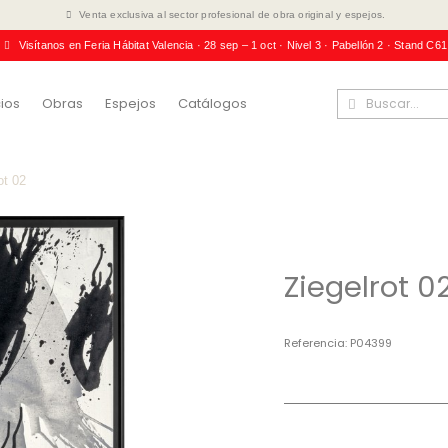
Venta exclusiva al sector profesional de obra original y espejos.
Visítanos en Feria Hábitat Valencia · 28 sep – 1 oct · Nivel 3 · Pabellón 2 · Stand C61
ios
Obras
Espejos
Catálogos
ot 02
Ziegelrot 0
Referencia
P04399