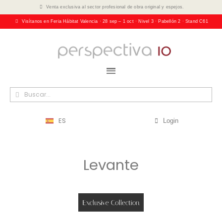
Venta exclusiva al sector profesional de obra original y espejos.
Visítanos en Feria Hábitat Valencia · 28 sep – 1 oct · Nivel 3 · Pabellón 2 · Stand C61
ES
Login
Levante