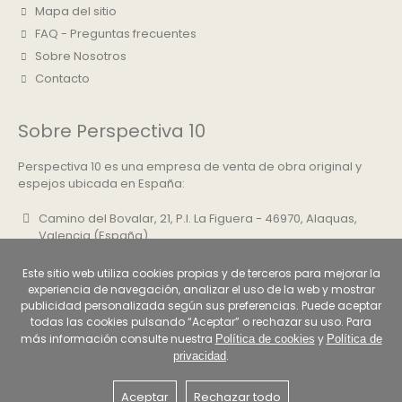
Mapa del sitio
FAQ - Preguntas frecuentes
Sobre Nosotros
Contacto
Sobre Perspectiva 10
Perspectiva 10 es una empresa de venta de obra original y
espejos ubicada en España:
Camino del Bovalar, 21, P.I. La Figuera - 46970, Alaquas,
Valencia (España)
+34 961 500 830
Este sitio web utiliza cookies propias y de terceros para mejorar la
info@perspectiva10.com
experiencia de navegación, analizar el uso de la web y mostrar
publicidad personalizada según sus preferencias. Puede aceptar
todas las cookies pulsando “Aceptar” o rechazar su uso. Para
más información consulte nuestra
y
Política de cookies
Política de
.
privacidad
Aceptar
Rechazar todo