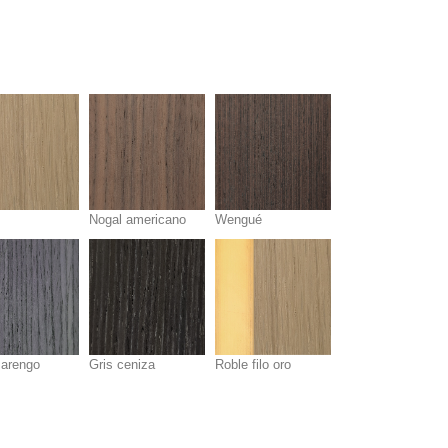
Nogal americano
Wengué
marengo
Gris ceniza
Roble filo oro