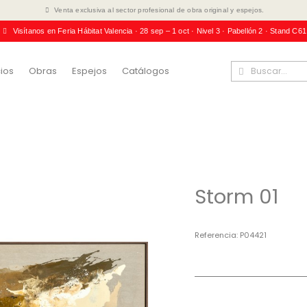
Venta exclusiva al sector profesional de obra original y espejos.
Visítanos en Feria Hábitat Valencia · 28 sep – 1 oct · Nivel 3 · Pabellón 2 · Stand C61
ios
Obras
Espejos
Catálogos
Storm 01
Referencia
P04421