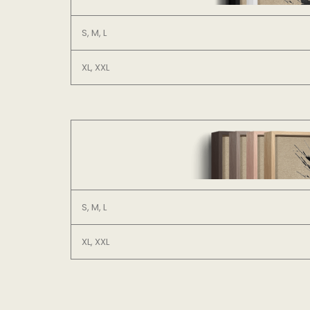
S, M, L
XL, XXL
S, M, L
XL, XXL