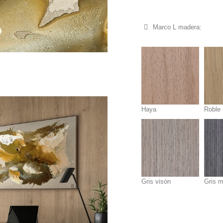
Marco L madera:
Haya
Roble
Gris visón
Gris 