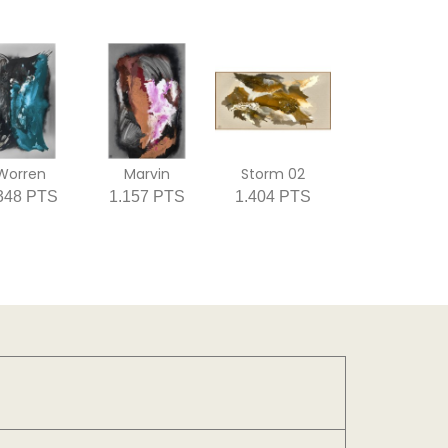
Worren
Marvin
Storm 02
348 PTS
1.157 PTS
1.404 PTS