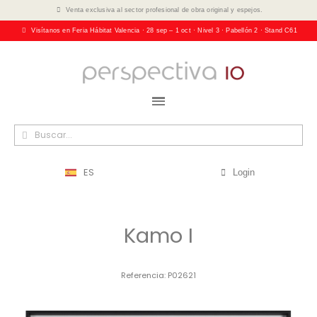
Venta exclusiva al sector profesional de obra original y espejos.
Visítanos en Feria Hábitat Valencia · 28 sep – 1 oct · Nivel 3 · Pabellón 2 · Stand C61
ES
Login
Kamo I
Referencia
P02621