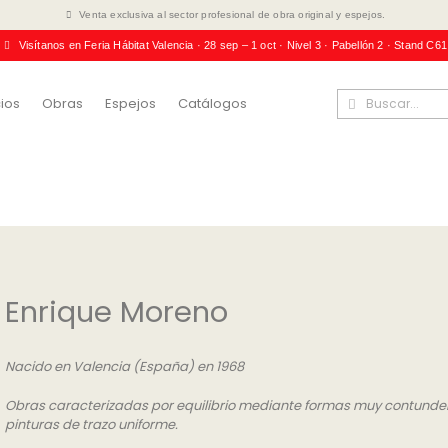
Venta exclusiva al sector profesional de obra original y espejos.
Visítanos en Feria Hábitat Valencia · 28 sep – 1 oct · Nivel 3 · Pabellón 2 · Stand C61
ios
Obras
Espejos
Catálogos
Enrique Moreno
Nacido en Valencia (España) en 1968
Obras caracterizadas por equilibrio mediante formas muy contunde
pinturas de trazo uniforme.