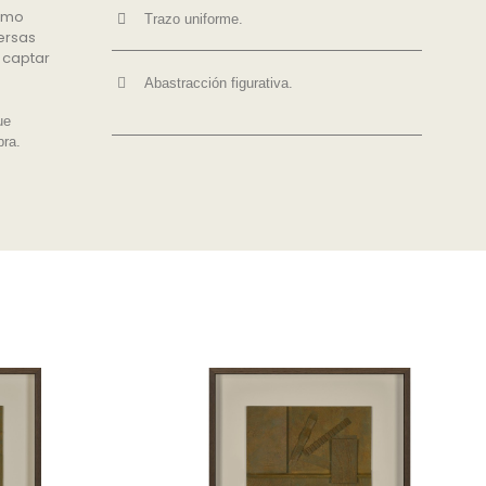
ismo
Trazo uniforme.
ersas
e captar
Abastracción figurativa.
ue
bra.