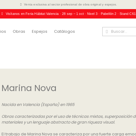
Venta exclusiva al sector profesional de obra original y espejos.
Visítanos en Feria Hábitat Valencia · 28 sep – 1 oct · Nivel 3 · Pabellón 2 · Stand C61
ios
Obras
Espejos
Catálogos
Marina Nova
Nacida en Valencia (España) en 1965
Obras caracterizadas por el uso de técnicas mixtas, superposición 
materiales y un lenguaje abstracto de gran riqueza visual.
El trabajo de Marina Nova se caracteriza por una fuerte carga emo