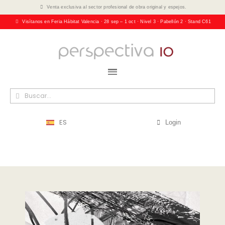
Venta exclusiva al sector profesional de obra original y espejos.
Visítanos en Feria Hábitat Valencia · 28 sep – 1 oct · Nivel 3 · Pabellón 2 · Stand C61
ES
Login