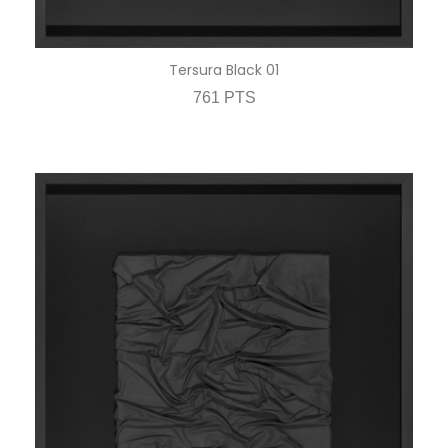
Tersura Black 01
761 PTS