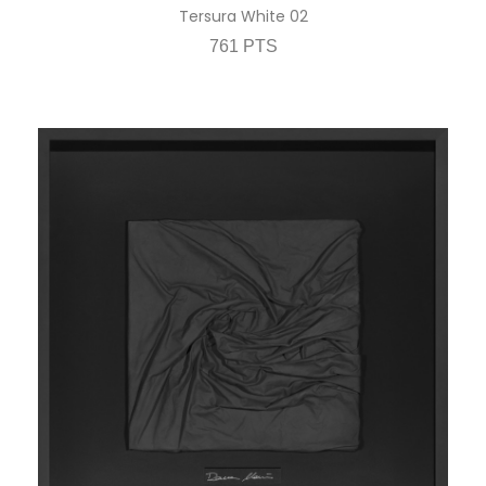
Tersura White 02
761 PTS